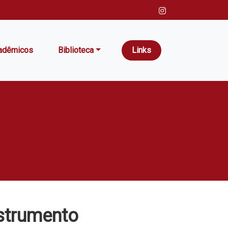
adêmicos
Biblioteca
Links
strumento