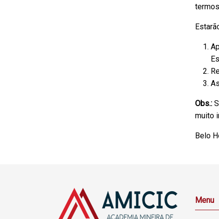
termos
Estarã
Ap
Es
Re
As
Obs.:
S
muito 
Belo H
Menu