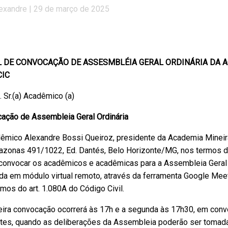
lexandre | 29 de março de 2025
L DE CONVOCAÇÃO DE ASSESMBLÉIA GERAL ORDINÁRIA DA A
CIC
. Sr.(a) Acadêmico (a)
ação de Assembleia Geral Ordinária
êmico Alexandre Bossi Queiroz, presidente da Academia Mineir
azonas 491/1022, Ed. Dantés, Belo Horizonte/MG, nos termos d
 conv
ocar os acadêmicos e acadêmicas para a Assembleia Geral 
ada em módulo virtual remoto, através da ferramenta Google Meet,
mos do art. 1.080A do Código Civil.
eira convocação ocorrerá às 17h e a segunda às 17h30, em con
tes, quando as deliberações da Assembleia poderão ser tomada