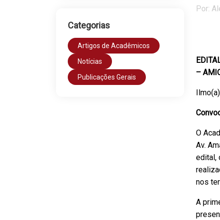
Por: A
Categorias
Artigos de Acadêmicos
EDITA
Notícias
– AMI
Publicações Gerais
Ilmo(a)
Convoc
O Acad
Av. Am
edital,
realiz
nos ter
A prim
presen