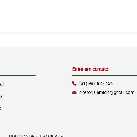
Entre em contato
al
(31) 988 827 454
diretoria.amicic@gmail.com
as
o
.
POLÍTICA DE PRIVACIDADE