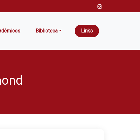
adêmicos
Biblioteca
Links
mond