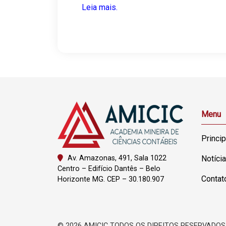
Leia mais.
Menu
Princip
Av. Amazonas, 491, Sala 1022
Notíci
Centro – Edifício Dantês – Belo
Contat
Horizonte MG. CEP – 30.180.907
©
2026 AMICIC TODOS OS DIREITOS RESERVADOS