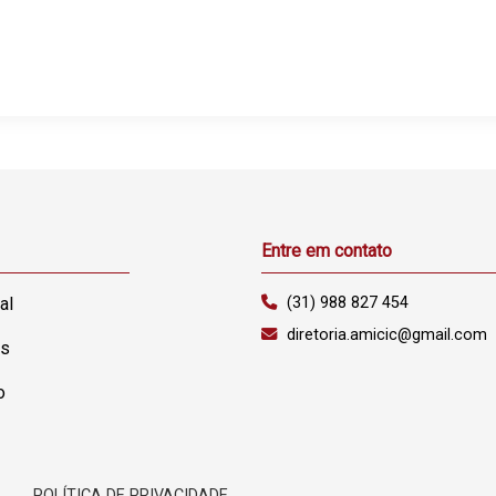
Entre em contato
al
(31) 988 827 454
diretoria.amicic@gmail.com
as
o
.
POLÍTICA DE PRIVACIDADE